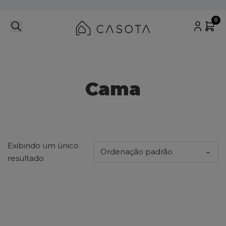
0
Cama
Exibindo um único
resultado
Este produto tem várias variantes. As opções podem ser