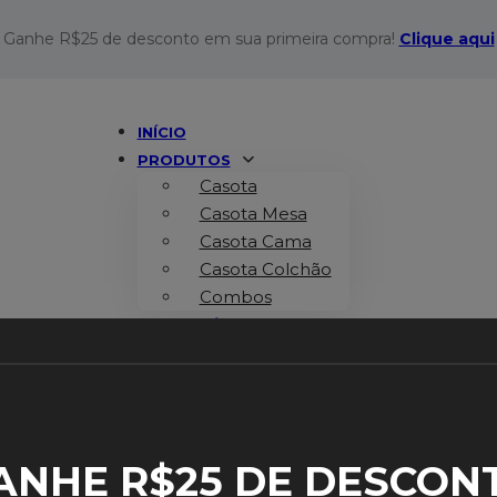
Ganhe R$25 de desconto em sua primeira compra!
Clique aqui
INÍCIO
PRODUTOS
Casota
Casota Mesa
Casota Cama
Casota Colchão
Combos
SOBRE NÓS
CONTATO
íficas de lavagem, que podem ser encontradas na própria p
no macio. Faça movimentos suaves, na sequência retire 
ANHE R$25 DE DESCON
 com capa removível e lavável, sempre com sabão neutro e,