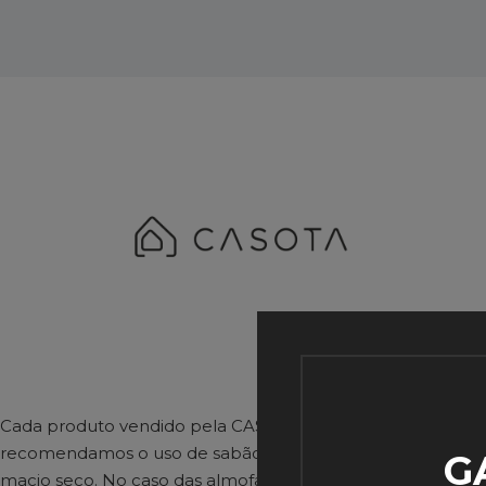
Cada produto vendido pela CASOTA possui instruções espec
recomendamos o uso de sabão neutro e uma esponja ou pa
G
macio seco. No caso das almofadas, todas foram produzidas