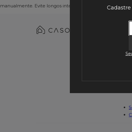
manualmente. Evite longos intervalos entre as lavagens, po
Cadastre
I
P
Seu
S
C