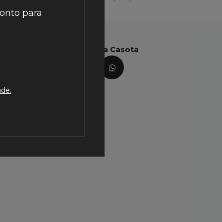
onto para
Acompanhe a Casota
ade.