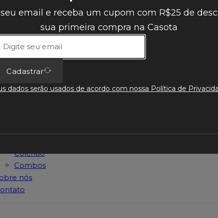
is o excessivo acúmulo de sujeira dificulta o procedimento.
 seu email e receba um cupom com R$25 de desc
sua primeira compra na Casota
Receba nossas novidades
nício
rodutos
Cadastrar
Casota
s dados serão usados de acordo com nossa Política de Privacid
Cadastrar
Casota
Mesa
Casota
Cama
Casota
Colchão
Combos
obre nós
ontato