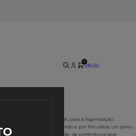
0
R$
0,00
ágina do produto. No geral, para a higienização,
o sabão com pano macio úmido e por fim utilize um pano
TO
 para ter maior durabilidade, de preferência lave